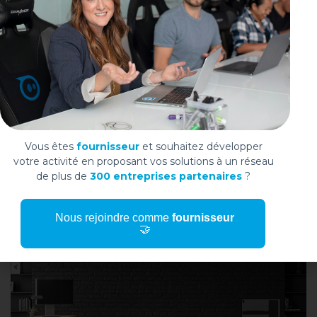
WIDOO
4 ANS AGO
La résistance au changement : un
Vous êtes
fournisseur
et souhaitez développer
challenge démultiplié pour les
votre activité en proposant vos solutions à un réseau
équipes procurement
de plus de
300 entreprises partenaires
?
Nous rejoindre comme
fournisseur
🤝