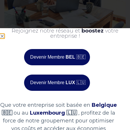
Rejoignez notre réseau et
boostez
votre
entreprise !
WIDOO
4 ANS AGO
Avantages du “Procurement
Devenir Membre
BEL
🇧🇪
Intelligence & Analytics”
Devenir Membre
LUX
🇱🇺
Que votre entreprise soit basée en
Belgique
🇧🇪
ou au
Luxembourg
🇱🇺
, profitez de la
force de notre groupement pour optimiser
vos coûts et accéder aux économies