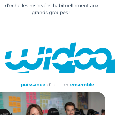
d’échelles réservées habituellement aux
grands groupes !
WIDOO
4 ANS AGO
Le « smart contract » comme futur
garant de vos négociations ?
La
puissance
d’acheter
ensemble
.