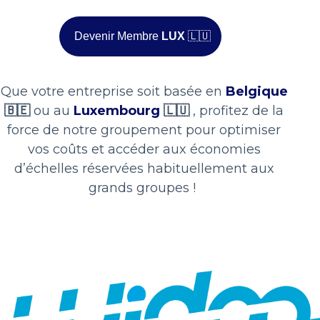
Étudiants
Devenir Membre
LUX
🇱🇺
Personnel qualifié
Que votre entreprise soit basée en
Belgique
🇧🇪
ou au
Luxembourg
🇱🇺
, profitez de la
force de notre groupement pour optimiser
vos coûts et accéder aux économies
d’échelles réservées habituellement aux
RESSOURCES HUMAINES
grands groupes !
Recrutement
Entry Level
Middle Management