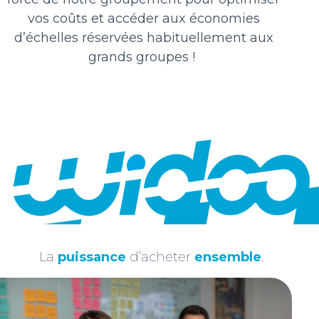
groupement d’achats collaboratifs constitué
vos coûts et accéder aux économies
d’une cinquantaine de sociétés indépendantes
d’échelles réservées habituellement aux
souhaitant mutualiser leurs achats non
grands groupes !
stratégiques.
Face au succès rencontré, il est décidé d’offrir
ce concept novateur à l’ensemble des PME
indépendantes.
La
puissance
d’acheter
ensemble
.