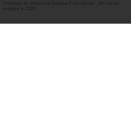
Ouverture du réseau à la Belgique Francophone : 300 société
membre fin 2023
2024
Renforcement des équipes !
Equipe renforcée de 3 Category Manager pour atteindre 10
collaborateurs 360 membres