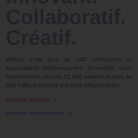
Collaboratif.
Créatif.
Widoo, c’est plus de 300 entreprises et
associations indépendantes. Ensemble nous
représentons plus de 20 000 salariés et plus de
600 millions d’euros d’achats influençables.
D
E
V
E
N
I
R
M
E
M
B
R
E
D
E
V
E
N
I
R
F
O
U
R
N
I
S
S
E
U
R