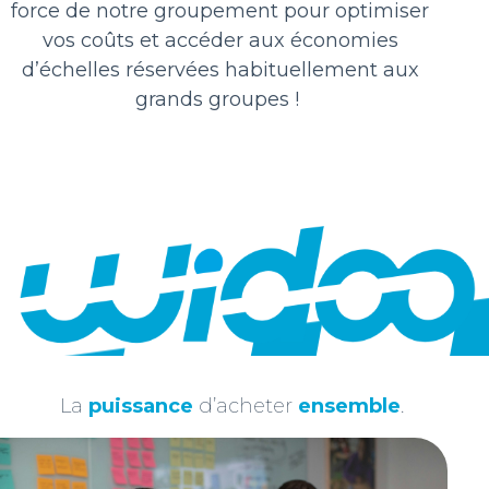
force de notre groupement pour optimiser
Vous recevez chaque mois le planning des
vos coûts et accéder aux économies
activités et des négociations d’achats en cours ou
d’échelles réservées habituellement aux
à venir.
grands groupes !
1. Réunions membres
2. Groupes de travail
3. Participation aux négociations
4. Sélection des nouveaux fournisseurs
La
puissance
d’acheter
ensemble
.
5. Mise en ligne de nouveaux contrats
cadres