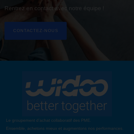
Rentrez en contact avec notre équipe !
C
O
N
T
A
C
T
E
Z
-
N
O
U
S
Le groupement d’achat collaboratif des PME.
Ensemble, achetons mieux et augmentons nos performances.