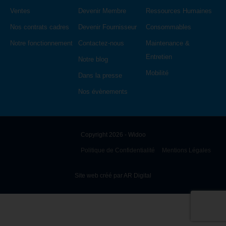
Nos solutions
À propos
Contrats cadres
Achats
L'histoire Widoo
Services Généraux
Ventes
Devenir Membre
Ressources Humaines
Nos contrats cadres
Devenir Fournisseur
Consommables
Notre fonctionnement
Contactez-nous
Maintenance &
Entretien
Notre blog
Mobilité
Dans la presse
Nos évènements
Copyright 2026 - Widoo
Politique de Confidentialité
Mentions Légales
Site web créé par AR Digital