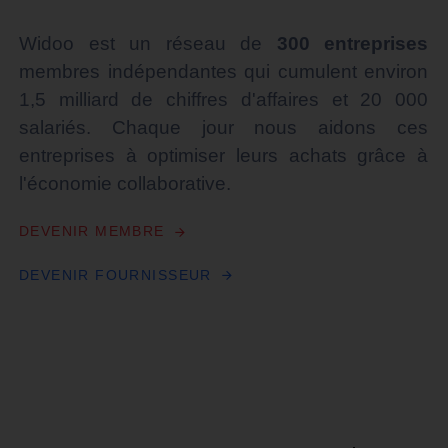
Widoo est un réseau de
300 entreprises
membres indépendantes qui cumulent environ
1,5 milliard de chiffres d'affaires et 20 000
salariés. Chaque jour nous aidons ces
entreprises à optimiser leurs achats grâce à
l'économie collaborative.
D
E
V
E
N
I
R
M
E
M
B
R
E
D
E
V
E
N
I
R
F
O
U
R
N
I
S
S
E
U
R