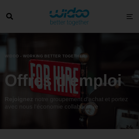
T
WIDOO - WORKING BETTER TOGETHER
Offres d'emploi
Rejoignez
notre groupement d'achat et portez
avec nous l'économie collaborative