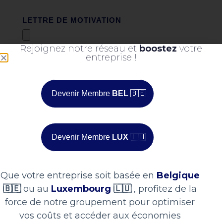
CV
Rejoignez notre réseau et
boostez
votre
LETTRE DE MOTIVATION
entreprise !
Devenir Membre
BEL
🇧🇪
POSTE
Devenir Membre
LUX
🇱🇺
PAYS
Que votre entreprise soit basée en
Belgique
🇧🇪
ou au
Luxembourg
🇱🇺
, profitez de la
VOTRE TÉLÉPHONE
force de notre groupement pour optimiser
vos coûts et accéder aux économies