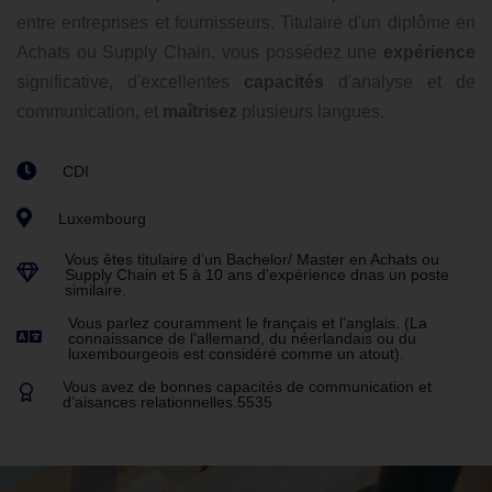
contractualisant
avec de nouveaux fournisseurs. Vous
animez
un réseau,
soutenant
le développement
commercial des partenaires et
renforçant
les relations
entre entreprises et fournisseurs. Titulaire d'un diplôme en
Achats ou Supply Chain, vous possédez une
expérience
significative, d'excellentes
capacités
d'analyse et de
communication, et
maîtrisez
plusieurs langues.
CDI
Luxembourg
Vous êtes titulaire d’un Bachelor/ Master en Achats ou
Supply Chain et 5 à 10 ans d'expérience dnas un poste
similaire.
Vous parlez couramment le français et l’anglais. (La
connaissance de l’allemand, du néerlandais ou du
luxembourgeois est considéré comme un atout).
Vous avez de bonnes capacités de communication et
d’aisances relationnelles.5535