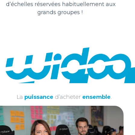
d’échelles réservées habituellement aux
grands groupes !
MESSAGE
POSTULER
La
puissance
d’acheter
ensemble
.
Découvrez nos offres