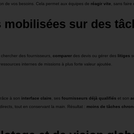
ion de vos besoins
. Cela permet aux équipes de
réagir vite
, sans faire 
 mobilisées sur des tâch
 chercher des fournisseurs,
comparer
des devis ou gérer des
litiges
su
s ressources internes de missions à plus forte valeur ajoutée.
Grâce à son
interface claire
, ses
fournisseurs déjà qualifiés
et son
a
directs
, tout en conservant la main. Résultat :
moins de tâches chro