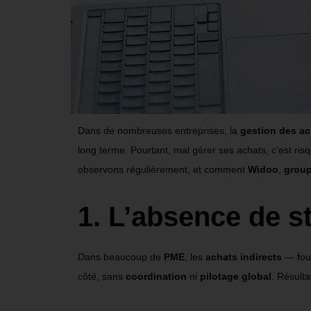
Dans de nombreuses entreprises, la
gestion des ac
long terme. Pourtant, mal gérer ses achats, c
’
est ris
observons régulièrement, et comment
Widoo
,
grou
1. L’absence de s
Dans beaucoup de
PME
, les
achats indirects
— four
côté, sans
coordination
ni
pilotage global
. Résulta