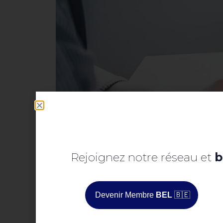
Rejoignez notre réseau et
b
Devenir Membre
BEL
🇧🇪
Négocier seul face à un fournisseur limite fortement
Cette situation est d
’
autant plus pénalisante qu
’
elle s