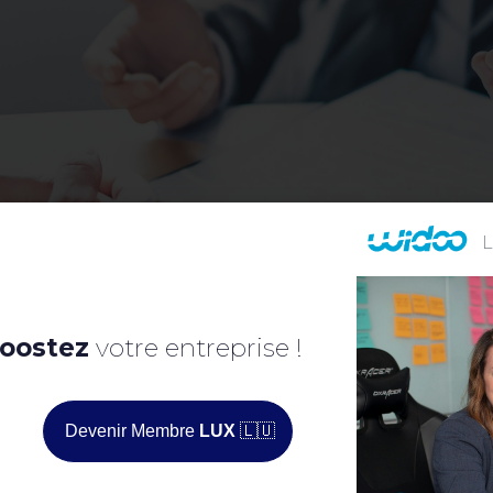
oostez
votre entreprise !
Devenir Membre
LUX
🇱🇺
 votre pouvoir de négociation. Faute de volume, les
PME
et
ETI
obtienne
e répète sur l
’
ensemble des achats indirects.