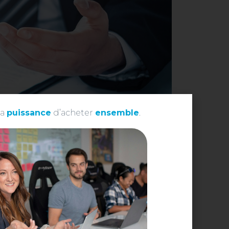
La
puissance
d’acheter
ensemble
.
nt des conditions standard, rarement compétitives.