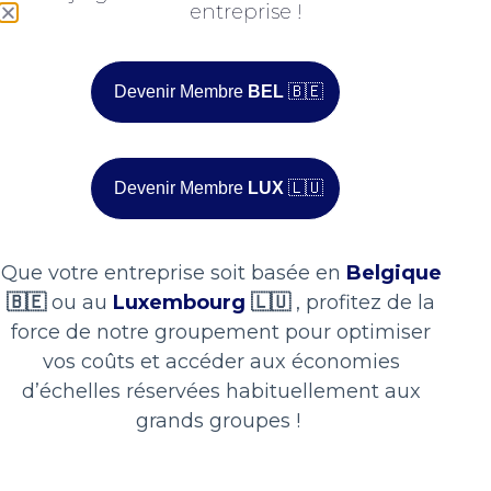
Nous avons déjà
entreprise !
commencé à créer des
liens utiles et nous
Devenir Membre
BEL
🇧🇪
sommes convaincus que
ce partenariat s’inscrira
Devenir Membre
LUX
🇱🇺
dans la durée.
Que votre entreprise soit basée en
Belgique
🇧🇪
ou au
Luxembourg
🇱🇺
, profitez de la
force de notre groupement pour optimiser
vos coûts et accéder aux économies
Nous voyons dans
Widoo
un
levier puissant
pour accélérer
d’échelles réservées habituellement aux
notre
développement
. Le premier avantage concret est la
grands groupes !
mutualisation des achats
, qui nous permet de proposer à
nos clients des solutions encore plus compétitives. Ensuite, le
réseau d’acteurs locaux
fédéré par
Widoo
représente une