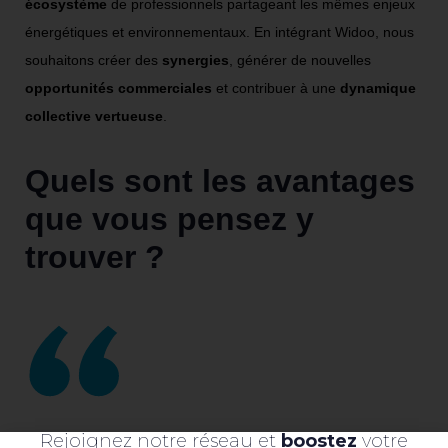
écosystème
de professionnels partageant les mêmes enjeux
énergétiques et environnementaux. En intégrant Widoo, nous
souhaitons créer des
synergies
, générer de nouvelles
opportunités
commerciales
et contribuer à une
dynamique
collective vertueuse
.
Quels sont les avantages
que vous pensez y
trouver ?
Rejoignez notre réseau et
boostez
votre