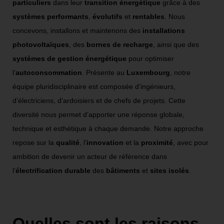
particuliers
dans leur
transition énergétique
grâce à des
systèmes performants
,
évolutifs
et
rentables
. Nous
concevons, installons et maintenons des
installations
photovoltaïques
, des
bornes de recharge
, ainsi que des
systèmes de gestion énergétique
pour optimiser
l’
autoconsommation
. Présente au
Luxembourg
, notre
équipe pluridisciplinaire est composée d’ingénieurs,
d’électriciens, d’ardoisiers et de chefs de projets. Cette
diversité nous permet d’apporter une réponse globale,
technique et esthétique à chaque demande. Notre approche
repose sur la
qualité
, l’
innovation
et la
proximité
, avec pour
ambition de devenir un acteur de référence dans
l’
électrification durable
des
bâtiments
et
sites isolés
.
Quelles sont les raisons