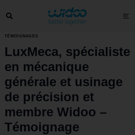
T
PUBLISHED
TÉMOIGNAGES
Author
Published
IN:
on:
LuxMeca, spécialiste
en mécanique
générale et usinage
de précision et
membre Widoo –
Témoignage