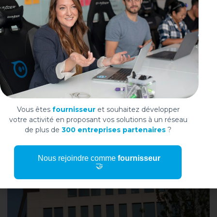
Lapunti Securitis, centre de formation dans le
domaine de la sécurité et membre Widoo –
Témoignage
Vous aimerez également
Vous êtes
fournisseur
et souhaitez développer
votre activité en proposant vos solutions à un réseau
de plus de
300 entreprises partenaires
?
Nous rejoindre comme
fournisseur
🤝