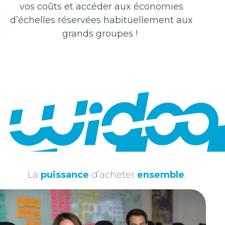
vos coûts et accéder aux économies
Envie de prendre part à l’économie collaborative et
d’échelles réservées habituellement aux
faire partie du groupement Widoo ?
grands groupes !
Contactez-nous
> hello@widoo.eu
SHARE ON
PREVIOUS ARTICLE
Canon Luxembourg, spécialiste de la
reprographie et membre Widoo –
La
puissance
d’acheter
ensemble
.
Témoignage
NEXT ARTICLE