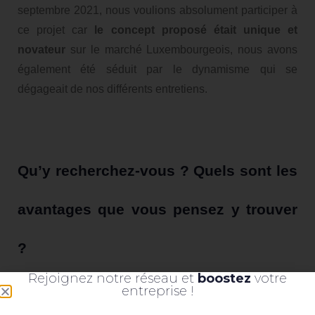
septembre 2021, nous voulions absolument participer à
ce projet car
le concept proposé était unique et
novateur
sur le marché Luxembourgeois, nous avons
également été séduit par le dynamisme qui se
dégageait de nos différents entretiens.
Qu’y recherchez-vous ? Quels sont les
avantages que vous pensez y trouver
?
Rejoignez notre réseau et
boostez
votre
Une bonne visibilité auprès des entreprises
entreprise !
adhérents Widoo.
Nous sommes régulièrement