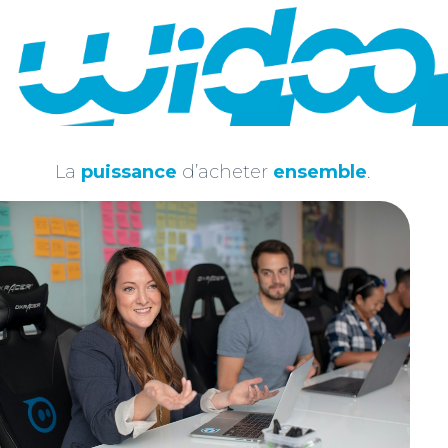
membre Widoo – Témoignage
NEXT ARTICLE
LuxMeca, spécialiste en mécanique générale
et usinage de précision et membre Widoo –
Témoignage
La
puissance
d’acheter
ensemble
.
Vous aimerez également