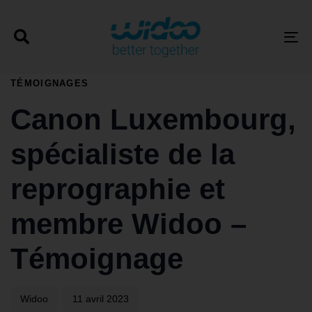
T
PUBLISHED
TÉMOIGNAGES
Author
Published
IN:
on:
Canon Luxembourg,
spécialiste de la
reprographie et
membre Widoo –
Témoignage
Widoo
11 avril 2023