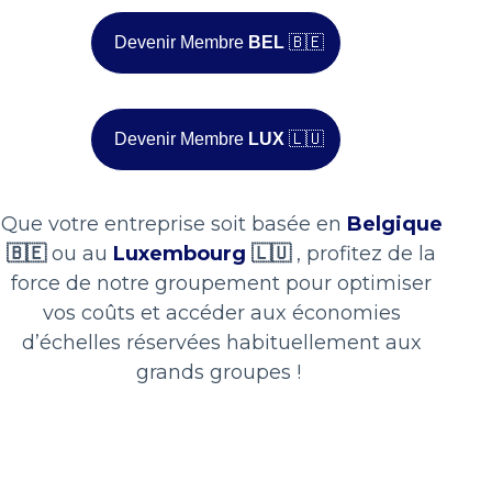
sollicité par des entreprises qui ne connaissaient pas ou
Devenir Membre
BEL
🇧🇪
peu Canon Luxembourg comme acteur du marché de
l’impression et de la digitalisation.
Devenir Membre
LUX
🇱🇺
Envie de prendre part à l’économie collaborative et
faire partie du groupement Widoo ?
Contactez-nous
> hello@widoo.eu
Que votre entreprise soit basée en
Belgique
🇧🇪
ou au
Luxembourg
🇱🇺
, profitez de la
force de notre groupement pour optimiser
vos coûts et accéder aux économies
SHARE ON
d’échelles réservées habituellement aux
grands groupes !
PREVIOUS ARTICLE
CLK Constructions, expert en construction et