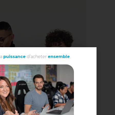
La
puissance
d’acheter
ensemble
.