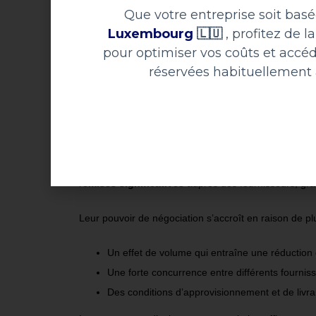
Que votre entreprise soit bas
Luxembourg
🇱🇺
, profitez de 
pour optimiser vos coûts et accé
réservées habituellement
Réduction des coûts
Le principal avantage des achats groupés est la
réd
r
emises significatives
auprès des fournisseurs, grâ
Leur pouvoir de négociation s’accroît en raison de pl
Un effet de volume qui entraîne une réduction 
Une forte concurrence entre différents fourni
Des conditions d’approvisionnement et de livr