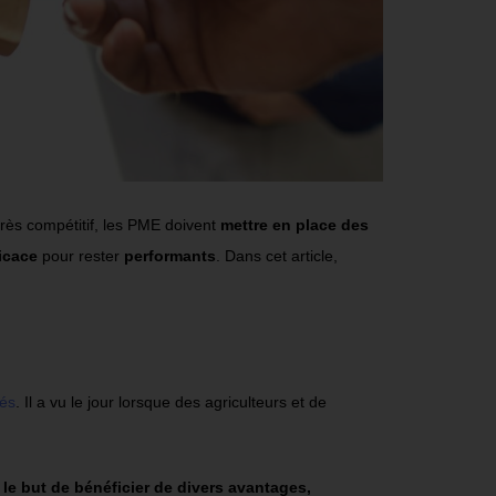
très compétitif, les PME doivent
mettre en place des
ficace
pour rester
performants
. Dans cet article,
és
. Il a vu le jour lorsque des agriculteurs et de
le but de bénéficier de divers avantages,