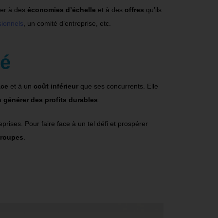
der à des
économies d’échelle
et à des
offres
qu’ils
sionnels
, un comité d’entreprise, etc.
té
ace
et à un
coût inférieur
que ses concurrents. Elle
à
générer des profits durables
.
ises. Pour faire face à un tel défi et prospérer
groupes
.