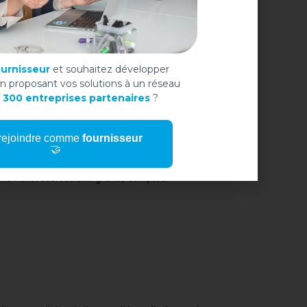
ournisseur
et souhaitez développer
en proposant vos solutions à un réseau
e
300 entreprises partenaires
?
rejoindre comme
fournisseur
🤝
ses de
mutualiser leurs achats
pour obtenir des
ituellement réservés aux grands comptes.