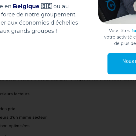
ée en
Belgique
🇧🇪
ou au
la force de notre groupement
der aux économies d’échelles
 aux grands groupes !
Vous êtes
f
votre activité 
de plus d
Nous 
uction des coûts
. Les groupements d’achats permettent aux entrepri
ce à leur
volume d’achat cumulé
. Ils négocient ainsi des tarifs hab
usieurs facteurs:
des prix
sseurs d’un même secteur
aison optimisées