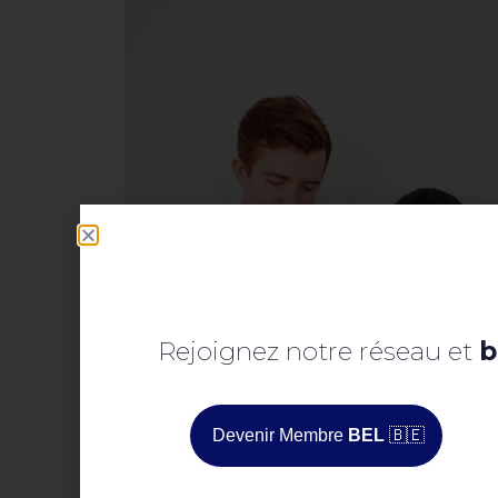
Rejoignez notre réseau et
b
Devenir Membre
BEL
🇧🇪