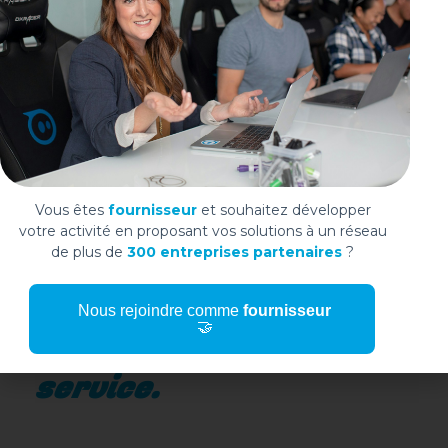
Intégrer le réseau
WIDOO, c’est bénéficier
d’un écosystème
dynamique, porté par
Vous êtes
fournisseur
et souhaitez développer
votre activité en proposant vos solutions à un réseau
une logique de
de plus de
300 entreprises partenaires
?
confiance, de
Nous rejoindre comme
fournisseur
🤝
performance et de
service.