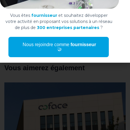
au Luxembourg et membre de Widoo –
Témoignage
Vous êtes
fournisseur
et souhaitez développer
votre activité en proposant vos solutions à un réseau
NEXT ARTICLE
de plus de
300 entreprises partenaires
?
Comment Widoo renforce les liens entre
Nous rejoindre comme
fournisseur
fournisseurs et membres
🤝
Vous aimerez également